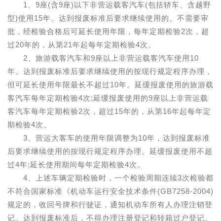
1、9座(含9座)以下非营运载客汽车(包括轿车、含越野
型)使用15年。达到报废标准后要求继续使用的。不需要审
批，经检验合格后可延长使用年限，每年定期检验2次，超
过20年的，从第21年起每年定期检验4次。
2、旅游载客汽车和9座以上非营运载客汽车使用10
年。达到报废标准后要求继续使用的按现行规定程序办理，
但可延长使用年限最长不超过10年。延缓报废使用的旅游载
客汽车每年定期检验4次;延缓报废使用的9座以上非营运载
客汽车每年定期检验2次，超过15年的，从第16年起每年定
期检验4次。
3、营运大客车的使用年限调整为10年，达到报废标准
后要求继续使用的按现行规定程序办理。延缓报废使用不超
过4年:延长使用期间每年定期检验4次。
4、上述车辆定期检验时，一个检验周期连续3次检验都
不符合国家标准《机动车运行安全技术条件(GB7258-2004)
规定的，收回号牌和行驶证，通知机动车所有人办理注销登
记。达到报废标准后，不得办理注册登记和转籍过户登记。