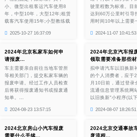
小、微型出租客运汽车使用8
驶里程数为标准。目
年，中型10年，大型12年;租赁
达到60万公里时引导
载客汽车使用15年;小型教练载
用时间10年以上需要
客汽车10年，中型12年，大型
检。只要符合年检标
2025-10-27 16:37:09
2024-11-07 10:41:53
15年;危险品运输载货汽车使用
报废，如果未按规定
10年，其他载货汽车使用15
检，则将面临处罚。
年。而私家车已取消固定报废
使用过程中需要密切
2024年北京私家车如何申
2024年北京汽车报
年限，仅设置60万公里引导报
的行驶里程数和年检
请报废...
领取需要准备那些材料
废线。...
时做好相关处理，以
车主需要亲自前往当地车管所
拟申请汽车以旧换新
安全和交通秩序。...
等相关部门，提交私家车辆的
的个人消费者，应于20
报废申请。经过工作人员检查
月10日前，通过登录
后将获得报废通知书或报废通
流通信息管理系统网站
知单。...
以旧换新”小程序(以
车以旧换新平台)，填
2024-08-23 13:57:15
2024-08-07 18:26:51
份信息，报废汽车的
代号、《报废机动车
明》和《机动车注销
2024北京房山小汽车报废
2024北京交通事故
件照片或扫描件，新
需要什么手续...
废流程...