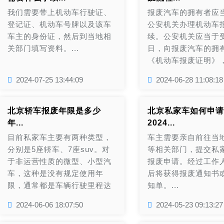
识别代号、《机动车
我们需要带上机动车行驶证、
报废汽车的拥有者应
发票》和《机动车登
登记证、机动车号牌以及该车
公安机关办理机动车
原件照片或扫描件等
车主的身份证，然后到当地相
续。公安机关应当于
受理地(即《机动车销
关部门填写资料。...
日，向报废汽车的拥
票》开具地)提交补贴申
《机动车报废证明》
其将报废汽车交售给
2024-07-25 13:44:09
2024-06-28 11:08:18
回收企业。...
北京轿车报废年限是多少
北京私家车如何申请
年...
2024...
目前私家车主要有两种类型，
车主需要亲自前往当
分别是5座轿车、7座suv。对
等相关部门，提交私
于非运营性质的微型、小型汽
报废申请。经过工作
车，这种是没有规定使用年
后将获得报废通知书
限，通常都是车辆行驶里程达
知单。...
到60万公里，就会对车辆进行
2024-06-06 18:07:50
2024-05-23 09:13:27
报废。如果车辆行驶时间超过
15年，可行驶里程并没有达到