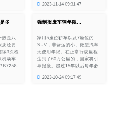
2023-11-14 09:31:47
是多
强制报废车辆年限...
一般是八
家用5座位轿车以及7座位的
报废还要
SUV，非营运的小、微型汽车
连续3次检
无使用年限。在正常行驶里程
《机动车
达到了60万公里的，国家将引
7258-
导报废。超过15年以后每年必
号牌和行驶
须检验2次，检验不通过的，强
2023-10-24 09:17:49
人办理注
制报废...