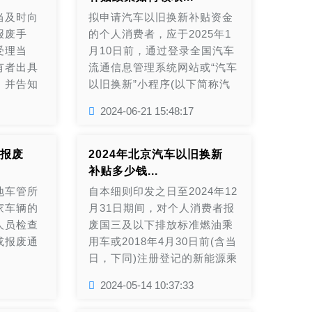
销售统一
油乘用车，补贴标准提高至购
当及时向
拟申请汽车以旧换新补贴资金
记证书》
买新能源乘用车补 2 万元、购
报废手
的个人消费者，应于2025年1
，向补贴
买2.0 升及以下排量燃油乘用
受理当
月10日前，通过登录全国汽车
售统一发
车补 1.5 万元。自《汽车以旧
有者出具
流通信息管理系统网站或“汽车
请。...
换新补贴实施细则》印发之日
，并告知
以旧换新”小程序(以下简称汽
起申请补贴的消费者，按照本
报废汽车
车以旧换新平台)，填报个人身
通知标准执行补贴。消费者按
2024-06-21 15:48:17
份信息，报废汽车的车辆识别
本通知标准申请补贴，相...
代号、《报废机动车回收证
明》和《机动车注销证明》原
报废
2024年北京汽车以旧换新
件照片或扫描件，新车的车辆
补贴多少钱...
识别代号、《机动车销售统一
地车管所
自本细则印发之日至2024年12
发票》和《机动车登记证书》
家车辆的
月31日期间，对个人消费者报
原件照片或扫描件等，向补贴
人员检查
废国三及以下排放标准燃油乘
受理地(即《机动车销售统一发
或报废通
用车或2018年4月30日前(含当
票》开具地)提交补贴申请。...
日，下同)注册登记的新能源乘
用车，并购买纳入工业和信息
2024-05-14 10:37:33
化部《减免车辆购置税的新能
源汽车车型目录》的新能源乘