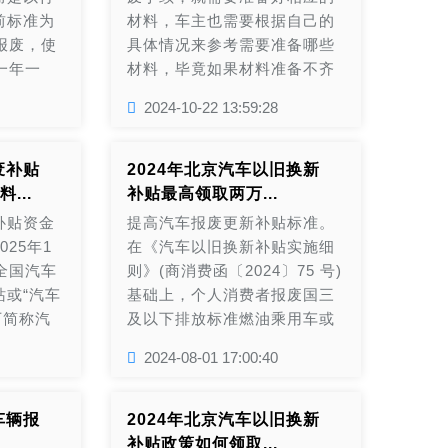
前标准为
材料，车主也需要根据自己的
报废，使
具体情况来参考需要准备哪些
一年一
材料，毕竟如果材料准备不齐
准就无需
全，那么报废手续是没有办法
2024-10-22 13:59:28
进行年
正常办理的。...
因此，在
关注车辆
废补贴
2024年北京汽车以旧换新
情况，及
...
补贴最高领取两万...
保障自身
补贴资金
提高汽车报废更新补贴标准。
25年1
在《汽车以旧换新补贴实施细
全国汽车
则》(商消费函〔2024〕75 号)
或“汽车
基础上，个人消费者报废国三
下简称汽
及以下排放标准燃油乘用车或
报个人身
2018 年4 月30 日(含当日)前注
2024-08-01 17:00:40
车辆识别
册登记的新能源乘用车，并购
回收证
买纳入《减免车辆购置税的新
证明》原
能源汽车车型目录》的新能源
车辆报
2024年北京汽车以旧换新
车的车辆
乘用车或 2.0 升及以下排量燃
补贴政策如何领取...