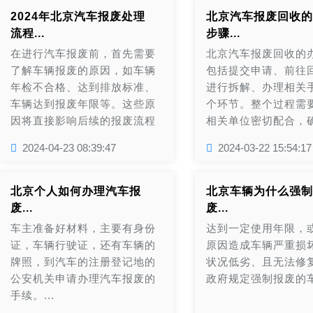
60万公里，每年都需要对车辆
2024年北京汽车报废处理
北京汽车报废回收的
年检2次，一旦检验不合格，就
流程...
步骤...
需要对车辆进行报废。...
在进行汽车报废前，首先需要
北京汽车报废回收的
了解车辆报废的原因，如车辆
包括提交申请、前往
年检不合格、达到排放标准、
进行拆解、办理相关
车辆达到报废年限等。这些原
个环节。整个过程需
因将直接影响后续的报废流程
相关单位密切配合，
和补偿标准。...
的合理利用和环境的保护
2024-04-23 08:39:47
2024-03-22 15:54:17
北京个人如何办理汽车报
北京车辆为什么强制
废...
废...
车主准备好材料，主要有身份
达到一定使用年限，
证，车辆行驶证，还有车辆的
原因造成车辆严重损
牌照，到汽车的注册登记地的
状况低劣、且无法修
公安机关申请办理汽车报废的
政府规定强制报废的车辆
手续。...