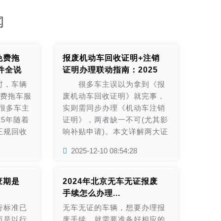
闻
免费拖
报废机动车回收证明+注销
件全说
证明办理联动指南：2025
补贴申请必备...
，车辆
很多车主误以为拿到《报
免费拖车服
废机动车回收证明》就完事，
是很多车主
实则需同步办理《机动车注销
25年随着
证明》，两者缺一不可(尤其影
正规回收
响补贴申请)。本文详解两大证
..
明联动办理步骤，确保流程闭
2025-12-10 08:54:28
环： 一...
废期是
2024年北京无车无证报废
手续怎么办理...
行标准已
无车无证的车辆，想要办理报
而是以行
废手续，就需要准备好相应的