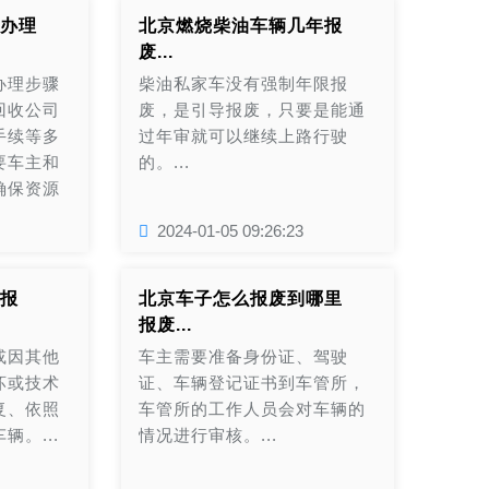
用车或2.0升及以下排量燃油乘
办理
北京燃烧柴油车辆几年报
用车，给予一次性定额补贴。
废...
其中，对报废上述两类旧车并
办理步骤
柴油私家车没有强制年限报
购买新能源乘用车的，补贴1万
回收公司
废，是引导报废，只要是能通
元;对报废国三及以下排放标准
手续等多
过年审就可以继续上路行驶
燃油乘用车并购买2.0升及以下
要车主和
的。...
排量燃油乘用车的，补贴7000
确保资源
元...
...
2024-01-05 09:26:23
报
北京车子怎么报废到哪里
报废...
或因其他
车主需要准备身份证、驾驶
坏或技术
证、车辆登记证书到车管所，
复、依照
车管所的工作人员会对车辆的
。...
情况进行审核。...