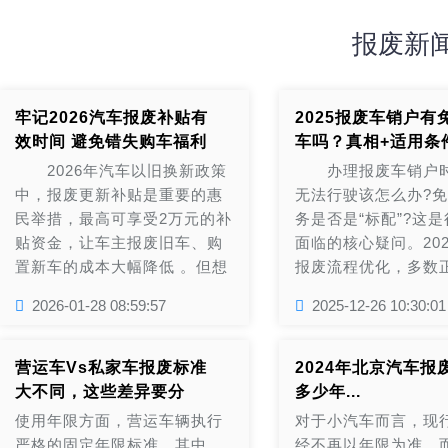
报废新
牢记2026汽车报废补贴有
2025报废车销户有
效时间 避免错失购车福利
车吗？真相+适用条
...
明 ...
2026年汽车以旧换新政策
办理报废车销户时
中，报废更新补贴是重要的惠
无法行驶该怎么办?
民举措，最高可享受2万元的补
务是否是“标配”?这
贴资金，让车主报废旧车、购
面临的核心疑问。20
置新车的成本大幅降低 。但想
报废流程优化，多数
要顺利申领这笔补贴，必须严
企业已将拖车服务纳入.
2026-01-28 08:59:57
2025-12-26 10:30:01
格遵守政策...
营运车vs私家车报废标准
2024年北京汽车报
大不同，这些差异要分
多少年...
清...
使用年限方面，营运车辆执行
对于小汽车而言，现
严格的固定年限标准。其中
经不再以年限为准，