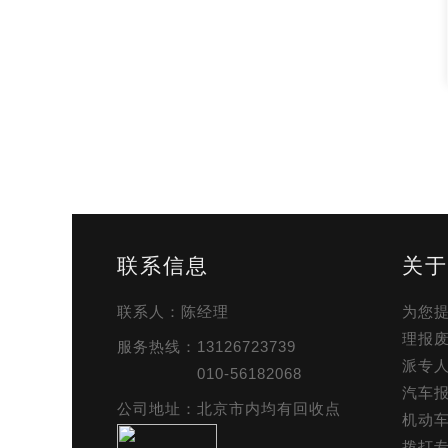
联系信息
关于
联系人：陈经理
为您
理报
服务热线：13126723739
派专人
010-56182068
汽车
公司地址：北京市内均有回收点
机动
拨打专